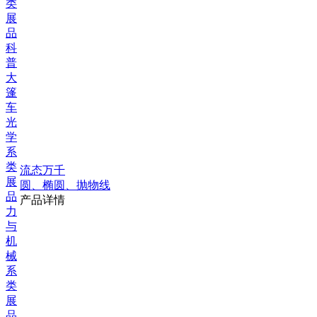
类
展
品
科
普
大
篷
车
光
学
系
类
流态万千
展
圆、椭圆、抛物线
品
产品详情
力
与
机
械
系
类
展
品