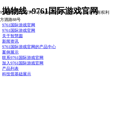
抛物线 -9761国际游戏官网
9761国际游戏官网 copyright © 2016 zhykp.com. 保留
方泗路88号
9761国际游戏官网
9761国际游戏官网
关于智慧圆
新闻资讯
9761国际游戏官网的产品中心
案例展示
联系9761国际游戏官网
加入9761国际游戏官网
产品列表
科技馆基础展示