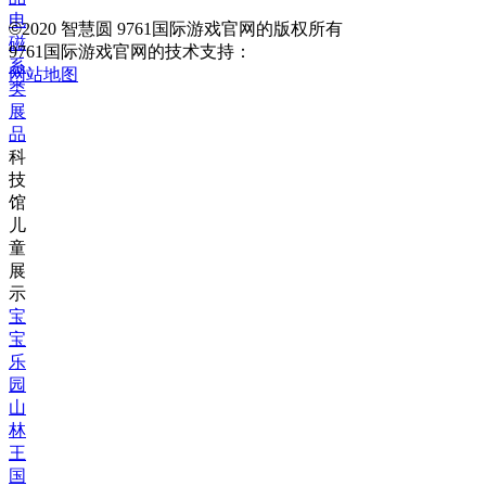
电
©
2020 智慧圆 9761国际游戏官网的版权所有
磁
9761国际游戏官网的技术支持：
系
网站地图
类
展
品
科
技
馆
儿
童
展
示
宝
宝
乐
园
山
林
王
国