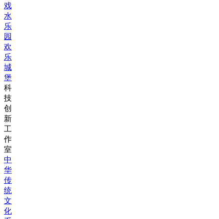
戏
水
乐
园
欢
乐
城
堡
科
技
创
新
工
作
室
中
华
传
统
文
化