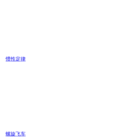
惯性定律
螺旋飞车