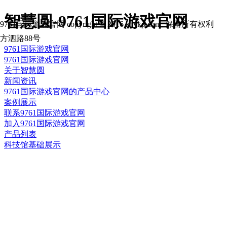
智慧圆-9761国际游戏官网
9761国际游戏官网 copyright © 2016 zhykp.com. 保留
方泗路88号
9761国际游戏官网
9761国际游戏官网
关于智慧圆
新闻资讯
9761国际游戏官网的产品中心
案例展示
联系9761国际游戏官网
加入9761国际游戏官网
产品列表
科技馆基础展示