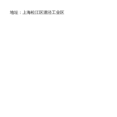
所有权利
地址：上海松江区泗泾工业区