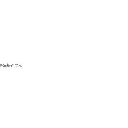
科技馆基础展示