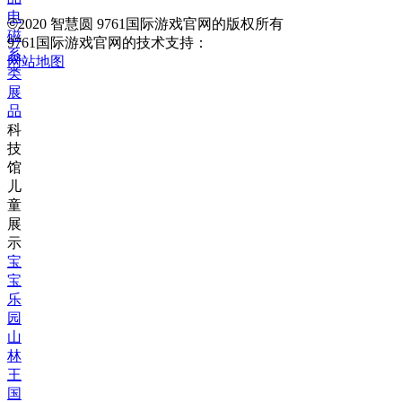
电
©
2020 智慧圆 9761国际游戏官网的版权所有
磁
9761国际游戏官网的技术支持：
系
网站地图
类
展
品
科
技
馆
儿
童
展
示
宝
宝
乐
园
山
林
王
国