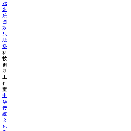
戏
水
乐
园
欢
乐
城
堡
科
技
创
新
工
作
室
中
华
传
统
文
化