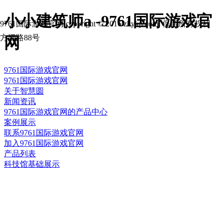
小小建筑师a -9761国际游戏官
9761国际游戏官网 copyright © 2016 zhykp.com. 保留
方泗路88号
网
9761国际游戏官网
9761国际游戏官网
关于智慧圆
新闻资讯
9761国际游戏官网的产品中心
案例展示
联系9761国际游戏官网
加入9761国际游戏官网
产品列表
科技馆基础展示